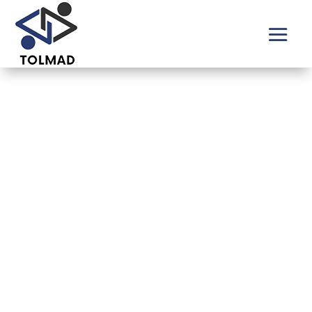
Gestión Patrimonial
con TOLMAD:
Maximiza Tu Éxito
Financiero
En TOLMAD, entendemos que tu patrimonio es el fruto de tu
esfuerzo y dedicación. Nuestro equipo de expertos en gestión
patrimonial está aquí para ayudarte a proteger y hacer crecer
tu riqueza de manera estratégica. Ofrecemos una amplia