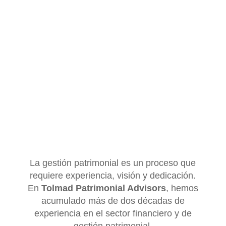
gama de servicios de asesoramiento financiero y soluciones
personalizadas para garantizar que tus activos estén en
buenas manos.
La gestión patrimonial es un proceso que
requiere experiencia, visión y dedicación.
En
Tolmad Patrimonial Advisors
, hemos
acumulado más de dos décadas de
experiencia en el sector financiero y de